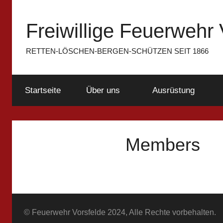
Zum
Inhalt
Freiwillige Feuerwehr 
springen
RETTEN-LÖSCHEN-BERGEN-SCHÜTZEN SEIT 1866
Startseite
Über uns
Ausrüstung
Members
© Feuerwehr Vorsfelde 2024, Alle Rechte vorbehalten.