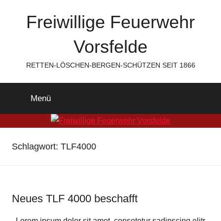
Zum
Freiwillige Feuerwehr
Inhalt
springen
Vorsfelde
RETTEN-LÖSCHEN-BERGEN-SCHÜTZEN SEIT 1866
Menü
Schlagwort:
TLF4000
Neues TLF 4000 beschafft
Lorem ipsum dolor sit amet, consetetur sadipscing elitr,