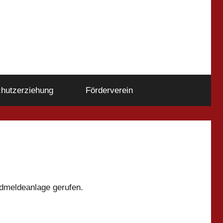
hutzerziehung
Förderverein
dmeldeanlage gerufen.