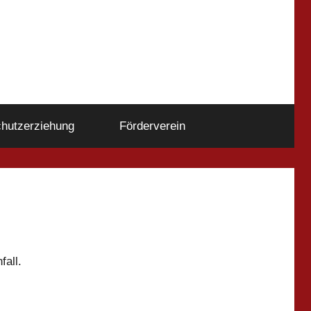
hutzerziehung
Förderverein
all.