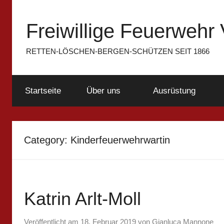
Zum
Inhalt
Freiwillige Feuerwehr 
springen
RETTEN-LÖSCHEN-BERGEN-SCHÜTZEN SEIT 1866
Startseite
Über uns
Ausrüstung
Category:
Kinderfeuerwehrwartin
Katrin Arlt-Moll
Veröffentlicht am
18. Februar 2019
von
Gianluca Mannone