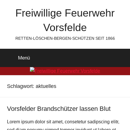
Zum
Freiwillige Feuerwehr
Inhalt
springen
Vorsfelde
RETTEN-LÖSCHEN-BERGEN-SCHÜTZEN SEIT 1866
Menü
Schlagwort:
aktuelles
Vorsfelder Brandschützer lassen Blut
Lorem ipsum dolor sit amet, consetetur sadipscing elitr,
sed diam nonumy eirmod tempor invidunt ut labore et