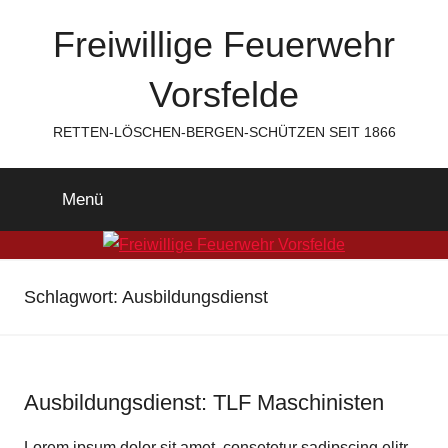
Zum
Freiwillige Feuerwehr
Inhalt
springen
Vorsfelde
RETTEN-LÖSCHEN-BERGEN-SCHÜTZEN SEIT 1866
Menü
Schlagwort:
Ausbildungsdienst
Ausbildungsdienst: TLF Maschinisten
Lorem ipsum dolor sit amet, consetetur sadipscing elitr,